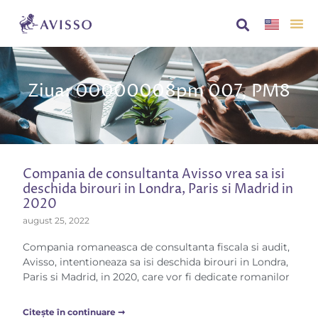
Despre no
AVISS
Ziua: 00000008pm 007, PM8
Compania de consultanta Avisso vrea sa isi
deschida birouri in Londra, Paris si Madrid in
2020
august 25, 2022
Compania romaneasca de consultanta fiscala si audit,
Avisso, intentioneaza sa isi deschida birouri in Londra,
Paris si Madrid, in 2020, care vor fi dedicate romanilor
Citește în continuare ➞