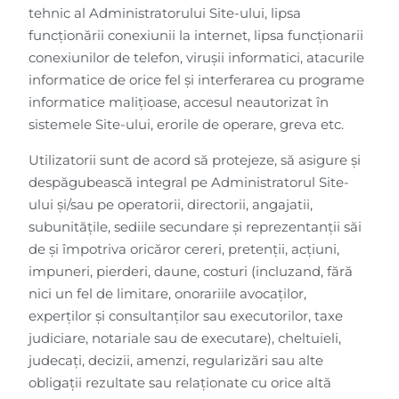
tehnic al Administratorului Site-ului, lipsa
funcționării conexiunii la internet, lipsa funcționarii
conexiunilor de telefon, virușii informatici, atacurile
informatice de orice fel și interferarea cu programe
informatice malițioase, accesul neautorizat în
sistemele Site-ului, erorile de operare, greva etc.
Utilizatorii sunt de acord să protejeze, să asigure și
despăgubească integral pe Administratorul Site-
ului și/sau pe operatorii, directorii, angajatii,
subunitățile, sediile secundare și reprezentanții săi
de și împotriva oricăror cereri, pretenții, acțiuni,
impuneri, pierderi, daune, costuri (incluzand, fără
nici un fel de limitare, onorariile avocaților,
experților și consultanților sau executorilor, taxe
judiciare, notariale sau de executare), cheltuieli,
judecați, decizii, amenzi, regularizări sau alte
obligații rezultate sau relaționate cu orice altă