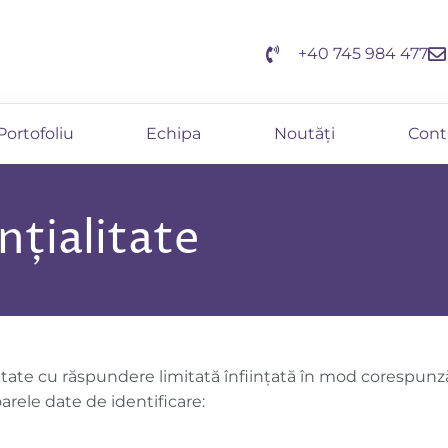
+40 745 984 477
Portofoliu
Echipa
Noutăți
Cont
nțialitate
tate cu răspundere limitată înființată în mod corespunză
rele date de identificare: