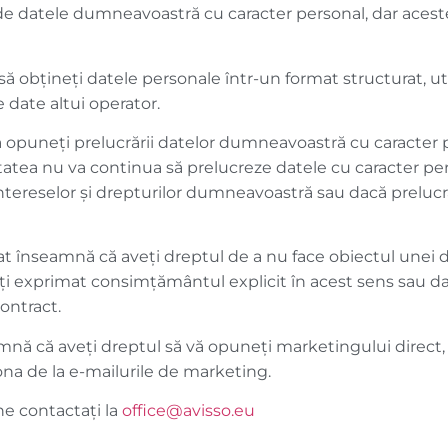
e datele dumneavoastră cu caracter personal, dar acest
ă obțineți datele personale într-un format structurat, uti
 date altui operator.
ă opuneți prelucrării datelor dumneavoastră cu caracter 
ietatea nu va continua să prelucreze datele cu caracter p
ntereselor și drepturilor dumneavoastră sau dacă prelucr
t înseamnă că aveți dreptul de a nu face obiectul unei d
-aţi exprimat consimțământul explicit în acest sens sau 
ontract.
 că aveți dreptul să vă opuneți marketingului direct, inc
ona de la e-mailurile de marketing.
ne contactați la
office@avisso.eu