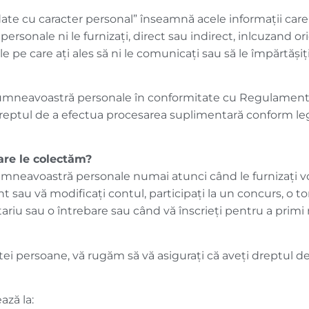
 ”date cu caracter personal” înseamnă acele informații car
rsonale ni le furnizați, direct sau indirect, inlcuzand ori
le pe care ați ales să ni le comunicați sau să le împărtășiț
dumneavoastră personale în conformitate cu Regulament
eptul de a efectua procesarea suplimentară conform legii
are le colectăm?
mneavoastră personale numai atunci când le furnizați vo
cont sau vă modificaţi contul, participaţi la un concurs, o
ariu sau o întrebare sau când vă înscrieţi pentru a primi
tei persoane, vă rugăm să vă asigurați că aveți dreptul de
ază la: