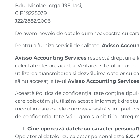
Bdul Nicolae Iorga, 19E, Iasi,
CIF 19225039
J22/2882/2006
De avem nevoie de datele dumneavoastră cu cara
Pentru a furniza servicii de calitate,
Avisso Accoun
Avisso Accounting Services
respectă drepturile la
colectate despre aceștia. Vizitarea site-ului nostru
utilizarea, transmiterea și dezvăluirea datelor cu 
să nu accesați site-ul
Avisso Accounting Service
Această Politică de confidențialitate conține tipul
care colectăm și utilizăm aceste informații; dreptu
modul în care datele dumneavoastră sunt prelucrate
de confidențialitate. Vă rugăm s-o citiți în întregi
Cine operează datele cu caracter personal
Operator al datelor cu caracter personal este
S.C. 