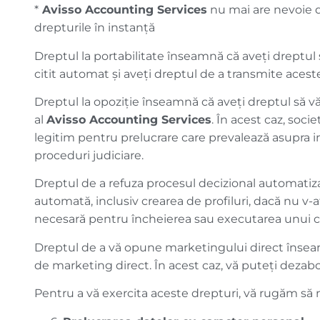
*
Avisso Accounting Services
nu mai are nevoie d
drepturile în instanță
Dreptul la portabilitate înseamnă că aveți dreptul s
citit automat și aveți dreptul de a transmite aceste
Dreptul la opoziție înseamnă că aveți dreptul să v
al
Avisso Accounting Services
. În acest caz, soc
legitim pentru prelucrare care prevalează asupra i
proceduri judiciare.
Dreptul de a refuza procesul decizional automatiza
automată, inclusiv crearea de profiluri, dacă nu v
necesară pentru încheierea sau executarea unui c
Dreptul de a vă opune marketingului direct înseamnă
de marketing direct. În acest caz, vă puteți dezab
Pentru a vă exercita aceste drepturi, vă rugăm să 