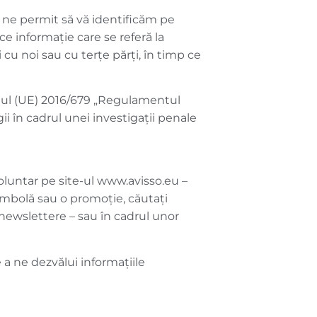
e ne permit să vă identificăm pe
ce informație care se referă la
i cu noi sau cu terțe părți, în timp ce
ul (UE) 2016/679 „Regulamentul
 în cadrul unei investigații penale
luntar pe site-ul www.avisso.eu –
 tombolă sau o promoție, căutaţi
 newslettere – sau în cadrul unor
 a ne dezvălui informațiile