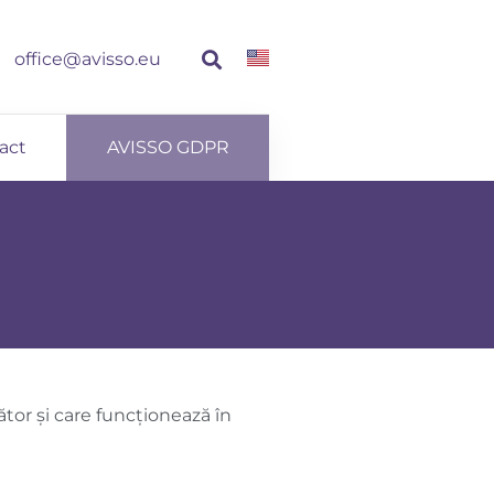
office@avisso.eu
act
AVISSO GDPR
tor și care funcționează în