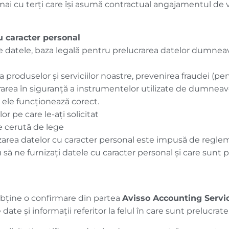
ai cu terți care își asumă contractual angajamentul de v
u caracter personal
te datele, baza legală pentru prelucrarea datelor dumneav
 produselor și serviciilor noastre, prevenirea fraudei (pe
rea în siguranță a instrumentelor utilizate de dumneavoast
ă ele funcționează corect.
or pe care le-ați solicitat
e cerută de lege
zarea datelor cu caracter personal este impusă de regle
să ne furnizați datele cu caracter personal și care sunt p
obţine o confirmare din partea
Avisso Accounting Servi
date și informații referitor la felul în care sunt prelucrate