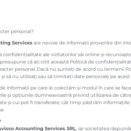
cter personal?
ting Services
are nevoie de informații provenite din inter
 confidențialitate ale vizitatorilor săi online și recunoașt
 presupune că ați citit această Politică de confidențialita
caracter personal. Dacă nu sunteți de acord cu termenii Pol
s
și să nu utilizați sau să trimiteți date personale pe acest 
 de informații pe care le colectăm și modul în care se fac
rile și opțiunile dumneavoastră privind utilizarea de căt
 și cui pot fi transferate; cât timp păstrăm informațiile 
me.
?
Avisso Accounting Services
SRL
, iar societatea răspu