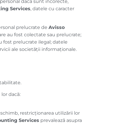
r personal dacă sunt incorecte,
ing Services
, datele cu caracter
ersonal prelucrate de
Avisso
re au fost colectate sau prelucrate;
 fost prelucrate ilegal; datele
icii ale societății informaționale.
abilitate.
 lor dacă:
schimb, restricționarea utilizării lor
ounting Services
prevalează asupra