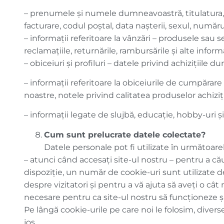
– prenumele și numele dumneavoastră, titulatura, d
facturare, codul poștal, data nașterii, sexul, număru
– informații referitoare la vânzări – produsele sau s
reclamațiile, returnările, rambursările și alte inform
– obiceiuri și profiluri – datele privind achizițiile
– informații referitoare la obiceiurile de cumpărare
noastre, notele privind calitatea produselor achiz
– informații legate de slujbă, educație, hobby-uri și 
Cum sunt prelucrate datele colectate?
Datele personale pot fi utilizate în următoare
– atunci când accesați site-ul nostru – pentru a cău
dispoziție, un număr de cookie-uri sunt utilizate de
despre vizitatori și pentru a vă ajuta să aveţi o cât
necesare pentru ca site-ul nostru să funcționeze 
Pe lângă cookie-urile pe care noi le folosim, diver
jos.