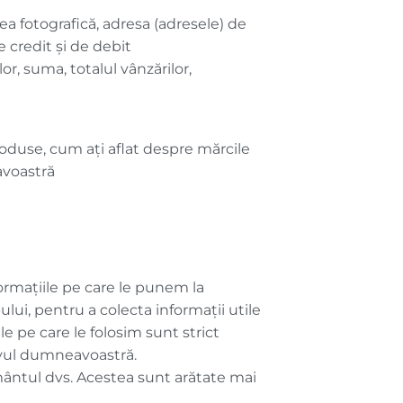
a fotografică, adresa (adresele) de
e credit și de debit
or, suma, totalul vânzărilor,
produse, cum aţi aflat despre mărcile
avoastră
formațiile pe care le punem la
lui, pentru a colecta informații utile
le pe care le folosim sunt strict
ivul dumneavoastră.
ământul dvs. Acestea sunt arătate mai