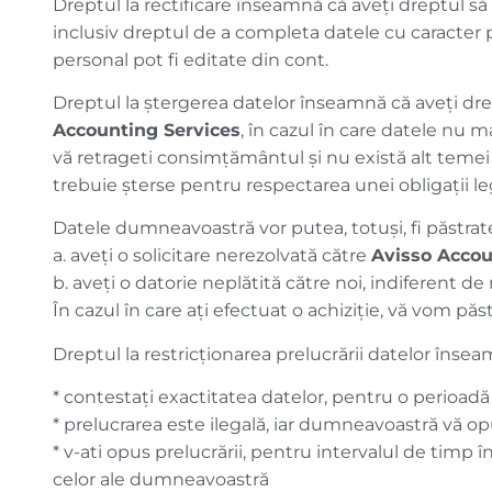
Dreptul la rectificare înseamnă că aveți dreptul să
inclusiv dreptul de a completa datele cu caracter
personal pot fi editate din cont.
Dreptul la ștergerea datelor înseamnă că aveți dre
Accounting Services
, în cazul în care datele nu 
vă retrageti consimțământul şi nu există alt temei j
trebuie șterse pentru respectarea unei obligații leg
Datele dumneavoastră vor putea, totuși, fi păstrate
a. aveți o solicitare nerezolvată către
Avisso Accou
b. aveți o datorie neplătită către noi, indiferent d
În cazul în care ați efectuat o achiziție, vă vom pă
Dreptul la restricționarea prelucrării datelor înseam
* contestați exactitatea datelor, pentru o perioadă
* prelucrarea este ilegală, iar dumneavoastră vă opune
* v-ati opus prelucrării, pentru intervalul de timp î
celor ale dumneavoastră