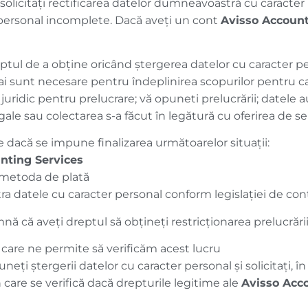
 solicitați rectificarea datelor dumneavoastră cu caracte
 personal incomplete. Dacă aveți un cont
Avisso Account
ptul de a obţine oricând ștergerea datelor cu caracter p
mai sunt necesare pentru îndeplinirea scopurilor pentru ca
uridic pentru prelucrare; vă opuneti prelucrării; datele au
ale sau colectarea s-a făcut în legătură cu oferirea de serv
 dacă se impune finalizarea următoarelor situații:
nting Services
e metoda de plată
stra datele cu caracter personal conform legislației de cont
nă că aveți dreptul să obțineți restricționarea prelucrării
 care ne permite să verificăm acest lucru
ți ștergerii datelor cu caracter personal și solicitați, în 
n care se verifică dacă drepturile legitime ale
Avisso Acc