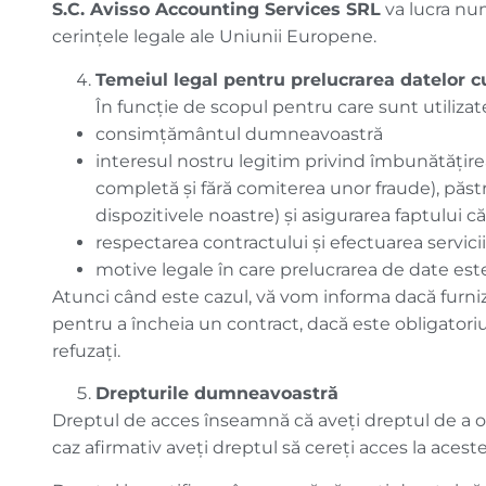
S.C. Avisso Accounting Services
SRL
va lucra num
cerințele legale ale Uniunii Europene.
Temeiul legal pentru prelucrarea datelor c
În funcție de scopul pentru care sunt utiliza
consimțământul dumneavoastră
interesul nostru legitim privind îmbunătățirea
completă și fără comiterea unor fraude), păstra
dispozitivele noastre) și asigurarea faptului c
respectarea contractului și efectuarea serviciil
motive legale în care prelucrarea de date est
Atunci când este cazul, vă vom informa dacă furni
pentru a încheia un contract, dacă este obligatoriu 
refuzați.
Drepturile dumneavoastră
Dreptul de acces înseamnă că aveţi dreptul de a 
caz afirmativ aveți dreptul să cereți acces la aceste 