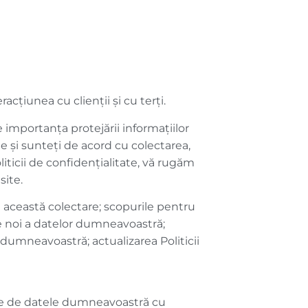
acțiunea cu clienții și cu terți.
e importanța protejării informațiilor
te și sunteți de acord cu colectarea,
iticii de confidențialitate, vă rugăm
site.
e această colectare; scopurile pentru
re noi a datelor dumneavoastră;
dumneavoastră; actualizarea Politicii
nde de datele dumneavoastră cu