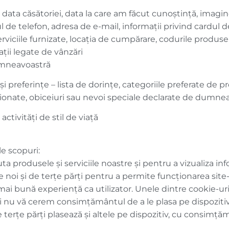
ata căsătoriei, data la care am făcut cunoștință, imagine
l de telefon, adresa de e-mail, informații privind cardul d
erviciile furnizate, locația de cumpărare, codurile produsel
ații legate de vânzări
 dumneavoastră
 şi preferinţe – lista de dorințe, categoriile preferate de 
iționate, obiceiuri sau nevoi speciale declarate de dumne
activități de stil de viață
le scopuri:
ta produsele și serviciile noastre și pentru a vizualiza in
 noi și de terțe părți pentru a permite funcționarea site-u
 mai bună experiență ca utilizator. Unele dintre cookie-uri
și nu vă cerem consimțământul de a le plasa pe dispozit
se terțe părți plasează și altele pe dispozitiv, cu consimț