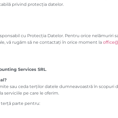
cabilă privind protecția datelor.
onsabil cu Protecția Datelor. Pentru orice nelămuriri sa
le, vă rugăm să ne contactați în orice moment la
office
counting Services
SRL
.
al?
ite sau ceda terților datele dumneavoastră în scopuri de
a serviciile pe care le oferim.
o terţă parte pentru: