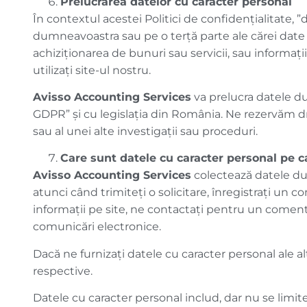
Prelucrarea datelor cu caracter personal
În contextul acestei Politici de confidențialitate,
dumneavoastra sau pe o terță parte ale cărei date pe
achiziționarea de bunuri sau servicii, sau informații
utilizați site-ul nostru.
Avisso Accounting Services
va prelucra datele 
GDPR” și cu legislația din România. Ne rezervăm dr
sau al unei alte investigații sau proceduri.
Care sunt datele cu caracter personal pe c
Avisso Accounting Services
colectează datele du
atunci când trimiteți o solicitare, înregistraţi un 
informaţii pe site, ne contactaţi pentru un coment
comunicări electronice.
Dacă ne furnizați datele cu caracter personal ale al
respective.
Datele cu caracter personal includ, dar nu se limite