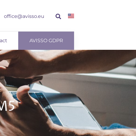
office@avisso.eu
act
AVISSO GDPR
M5