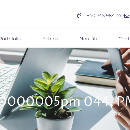
+40 745 984 477
Portofoliu
Echipa
Noutăți
Cont
00000005pm 044, P