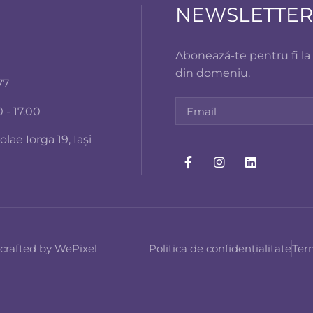
NEWSLETTER
Abonează-te pentru fi la
din domeniu.
77
 - 17.00
lae Iorga 19, Iași
 crafted by WePixel
Politica de confidențialitate
Term