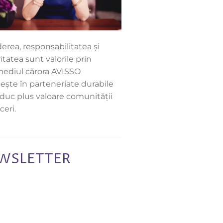
erea, responsabilitatea și
itatea sunt valorile prin
mediul cărora AVISSO
ește în parteneriate durabile
aduc plus valoare comunității
ceri.
WSLETTER
ază-te pentru fi la curent cu
mai importante noutăți AVISSO