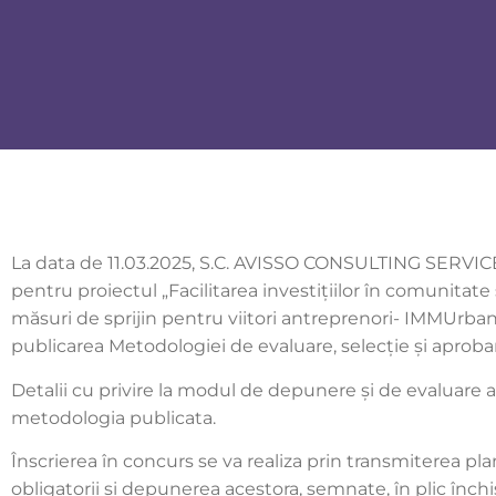
La data de 11.03.2025, S.C. AVISSO CONSULTING SERVICE
pentru proiectul „Facilitarea investițiilor în comunitate 
măsuri de sprijin pentru viitori antreprenori- IMMUrba
publicarea Metodologiei de evaluare, selecție și aprobare
Detalii cu privire la modul de depunere și de evaluare a
metodologia publicata.
Înscrierea în concurs se va realiza prin transmiterea pla
obligatorii și depunerea acestora, semnate, în plic închis ș