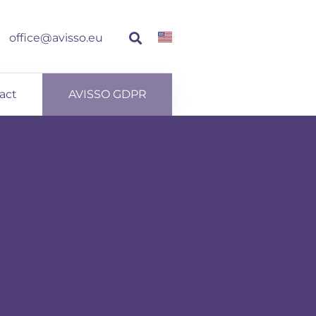
office@avisso.eu
act
AVISSO GDPR