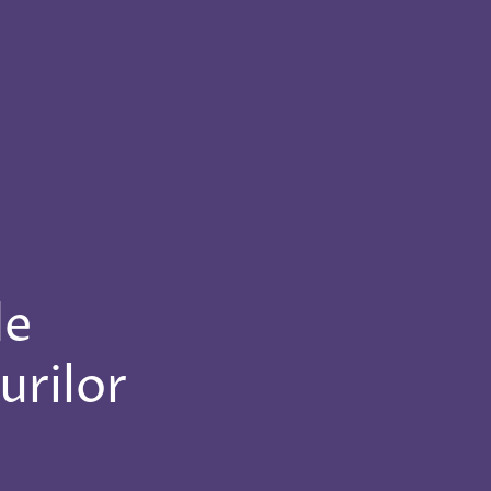
de
urilor