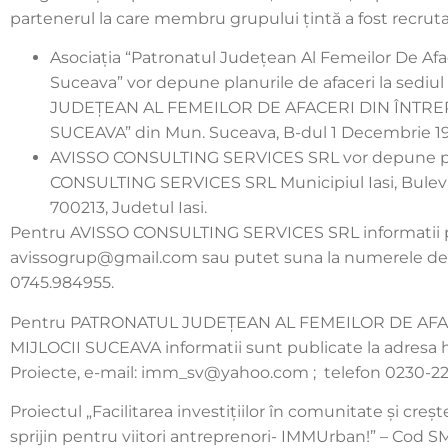
partenerul la care membru grupului țintă a fost recrutat
Asociaţia “Patronatul Judeţean Al Femeilor De Aface
Suceava” vor depune planurile de afaceri la sed
JUDEŢEAN AL FEMEILOR DE AFACERI DIN ÎNTREP
SUCEAVA” din Mun. Suceava, B-dul 1 Decembrie 1918
AVISSO CONSULTING SERVICES SRL vor depune plan
CONSULTING SERVICES SRL Municipiul Iasi, Bulevard
700213, Judetul Iasi.
Pentru AVISSO CONSULTING SERVICES SRL informatii put
avissogrup@gmail.com sau putet suna la numerele de 
0745.984955.
Pentru PATRONATUL JUDEŢEAN AL FEMEILOR DE AFAC
MIJLOCII SUCEAVA informatii sunt publicate la adresa h
Proiecte, e-mail: imm_sv@yahoo.com ; telefon 0230-22
Proiectul „Facilitarea investițiilor în comunitate și creș
sprijin pentru viitori antreprenori- IMMUrban!” – Cod 