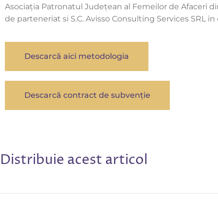
Asociația Patronatul Județean al Femeilor de Afaceri di
de parteneriat si S.C. Avisso Consulting Services SRL in 
Descarcă aici metodologia
Descarcă contract de subvenție
Distribuie acest articol