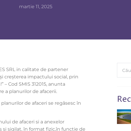
martie 11, 2025
S SRL in calitate de partener
și creșterea impactului social, prin
n!” – Cod SMIS 312015, anunta
 a planurilor de afacerii.
Rec
 planurilor de afaceri se regăsesc în
nului de afaceri si a anexelor
i sigilat, în format fizic,în funcție de