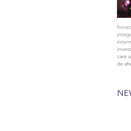
Încred
integr
inter
invest
care 
de afa
NE
Abone
cele 