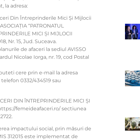
, la adresa:
ri Din Întreprinderile Mici Şi Mijlocii
iul ASOCIAŢIA “PATRONATUL
RINDERILE MICI ŞI MIJLOCII
, Nr. 15, Jud. Suceava.
urile de afaceri la sediul AVISSO
ul Nicolae Iorga, nr. 19, cod Postal
eti cere prin e-mail la adresa
telefon 0332/434519 sau
ERI DIN ÎNTREPRINDERILE MICI ŞI
ttps://femeideafaceri.ro/ sectiunea
2722.
terea impactului social, prin măsuri de
SMIS 312015 este implementat de