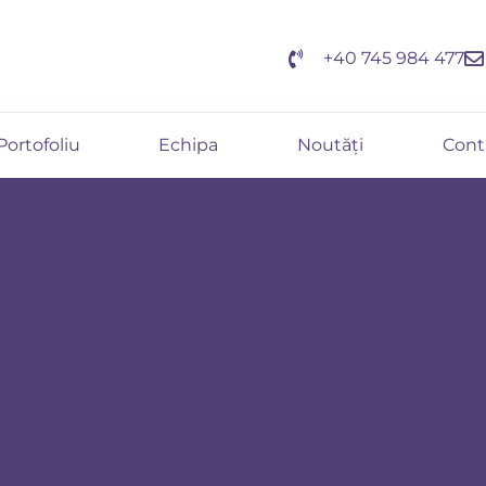
+40 745 984 477
Portofoliu
Echipa
Noutăți
Cont