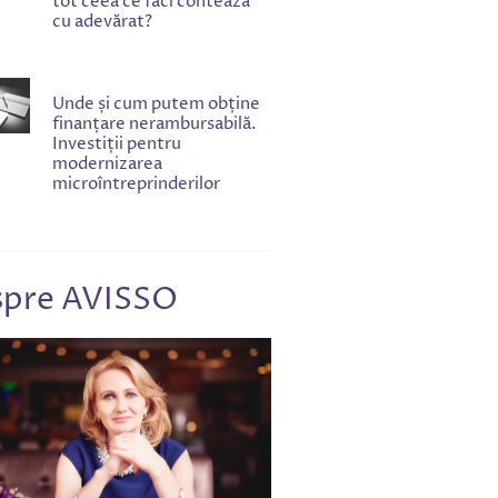
tot ceea ce faci contează
cu adevărat?
Unde și cum putem obține
finanțare nerambursabilă.
Investiții pentru
modernizarea
microîntreprinderilor
pre AVISSO