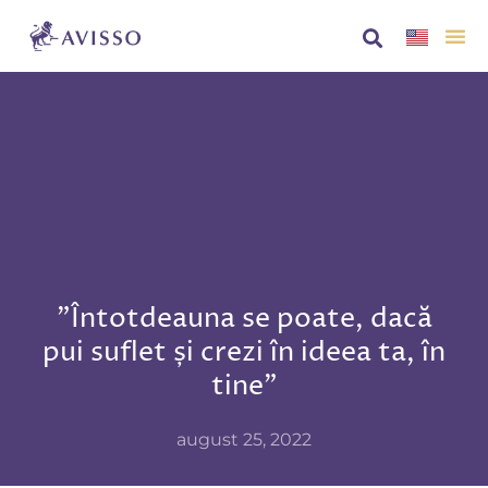
Despre no
AVISS
”Întotdeauna se poate, dacă
pui suflet și crezi în ideea ta, în
tine”
august 25, 2022