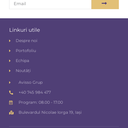
Linkuri utile
Despre noi
Portofoliu
Echipa
Noutăți
Avisso Grup
+40 745 984 477
Program: 08.00 - 17.00
Bulevardul Nicolae Iorga 19, Iași