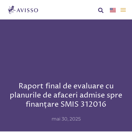
Despre no
AVISS
Raport final de evaluare cu
planurile de afaceri admise spre
finanțare SMIS 312016
mai 30, 2025