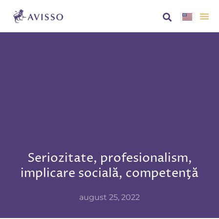
Despre no
AVISS
Seriozitate, profesionalism,
implicare socială, competenţă
august 25, 2022