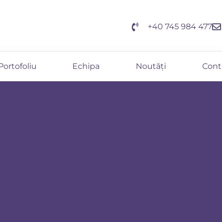
+40 745 984 477
Portofoliu
Echipa
Noutăți
Cont