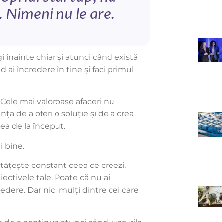
. Nimeni nu le are.
gi înainte chiar și atunci când există
 ai încredere în tine și faci primul
 Cele mai valoroase afaceri nu
ța de a oferi o soluție și de a crea
mea de la început.
i bine.
ătățește constant ceea ce creezi.
ectivele tale. Poate că nu ai
redere. Dar nici mulți dintre cei care