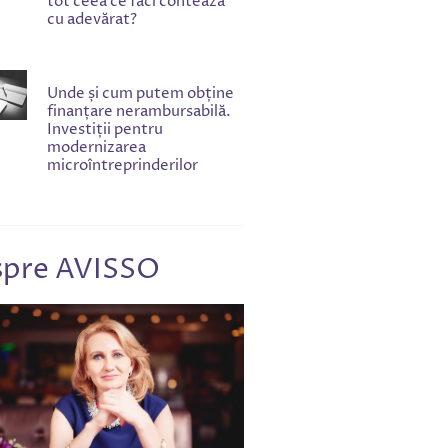
tot ceea ce faci contează
cu adevărat?
Unde și cum putem obține
finanțare nerambursabilă.
Investiții pentru
modernizarea
microîntreprinderilor
pre AVISSO