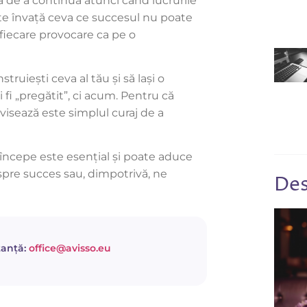
a de a continua atunci când lucrurile
 te învață ceva ce succesul nu poate
 fiecare provocare ca pe o
truiești ceva al tău și să lași o
fi „pregătit”, ci acum. Pentru că
 visează este simplul curaj de a
 a începe este esențial și poate aduce
spre succes sau, dimpotrivă, ne
Des
tanță:
office@avisso.eu