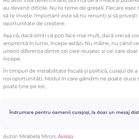
Au avut însă determinare, dorința de a învăța și putere
au devenit dificile. Nu te teme de greșeli. Fiecare eșec
să te învețe. Important este să nu renunți și să privești
oportunitate de creștere.
Așa că, dacă simți că poți face mai mult, dacă vrei să cons
amprentă în lume, începe astăzi. Nu mâine, nu când vei 
uneori diferența dintre cei care reușesc și cei care doar
începe.
În timpuri de instabilitate fiscală și politică, curajul de
noi oportunități. Modul în care gândim ne poate duce 
poate ține pe loc.
Îndrumare pentru oamenii curajoși, la doar un mesaj dis
Autor: Mirabela Miron,
Avisso