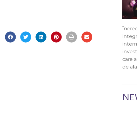
Încred
integr
inter
invest
care 
de afa
NE
Abone
cele 