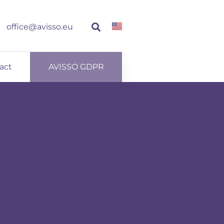
office@avisso.eu
act
AVISSO GDPR