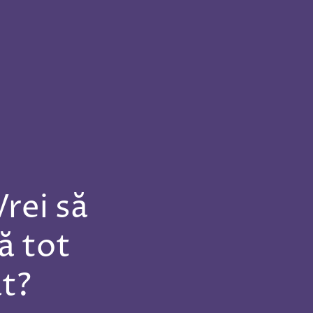
Vrei să
ă tot
at?