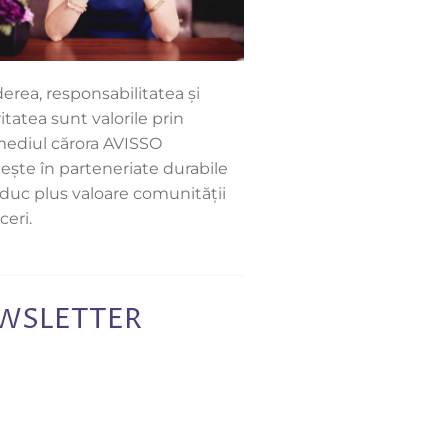
erea, responsabilitatea și
itatea sunt valorile prin
mediul cărora AVISSO
ește în parteneriate durabile
aduc plus valoare comunității
ceri.
WSLETTER
ază-te pentru fi la curent cu
mai importante noutăți AVISSO