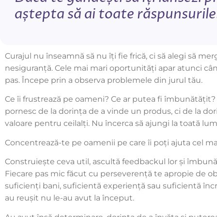
aștepta să ai toate răspunsurile
Curajul nu înseamnă să nu îți fie frică, ci să alegi să mer
nesiguranță. Cele mai mari oportunități apar atunci când
pas. Începe prin a observa problemele din jurul tău.
Ce îi frustrează pe oameni? Ce ar putea fi îmbunătățit?
pornesc de la dorința de a vinde un produs, ci de la dorin
valoare pentru ceilalți. Nu încerca să ajungi la toată lu
Concentrează-te pe oamenii pe care îi poți ajuta cel ma
Construiește ceva util, ascultă feedbackul lor și îmbun
Fiecare pas mic făcut cu perseverență te apropie de obi
suficienți bani, suficientă experiență sau suficientă înc
au reușit nu le-au avut la început.