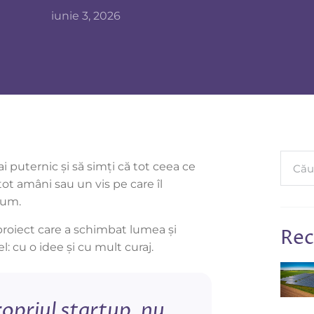
iunie 3, 2026
ai puternic și să simți că tot ceea ce
tot amâni sau un vis pe care îl
cum.
 proiect care a schimbat lumea și
Rec
: cu o idee și cu mult curaj.
ropriul startup, nu