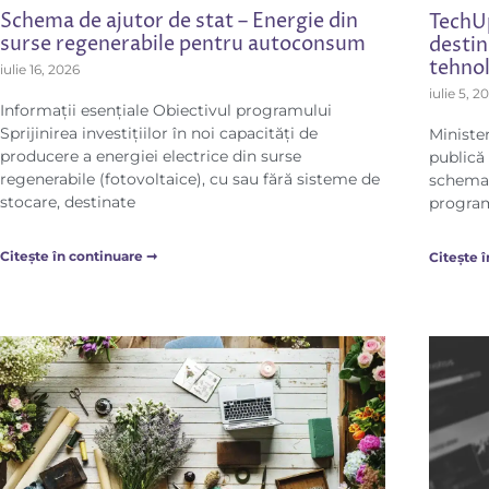
Schema de ajutor de stat – Energie din
TechU
surse regenerabile pentru autoconsum
destin
tehnol
iulie 16, 2026
iulie 5, 2
Informații esențiale Obiectivul programului
Sprijinirea investițiilor în noi capacități de
Minister
producere a energiei electrice din surse
publică
regenerabile (fotovoltaice), cu sau fără sisteme de
schema 
stocare, destinate
program
Citește în continuare ➞
Citește 