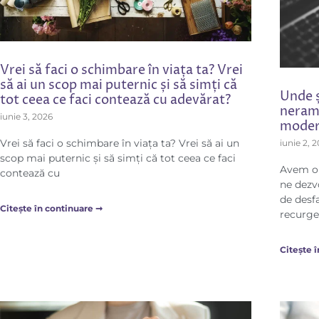
Vrei să faci o schimbare în viața ta? Vrei
să ai un scop mai puternic și să simți că
Unde 
tot ceea ce faci contează cu adevărat?
neramb
iunie 3, 2026
modern
Vrei să faci o schimbare în viața ta? Vrei să ai un
iunie 2, 
scop mai puternic și să simți că tot ceea ce faci
Avem o 
contează cu
ne dezv
de desf
Citește în continuare ➞
recurge
Citește 