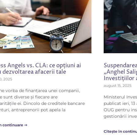
ss Angels vs. CLA: ce opțiuni ai
Suspendarea
 dezvoltarea afacerii tale
„Anghel Sali
Investițiilor
0, 2025
august 15, 2025
ne vorba de finanțarea unei companii,
e sunt diverse și fiecare are
Ministerul Inves
aritățile ei. Dincolo de creditele bancare
publicat ieri, 1
turi, antreprenorii pot apela la
OUG pentru ins
gestionării inve
în continuare ➞
Citește în contin