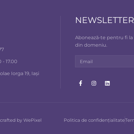
NEWSLETTER
Abonează-te pentru fi la
din domeniu.
77
 - 17.00
lae Iorga 19, Iași
 crafted by WePixel
Politica de confidențialitate
Term