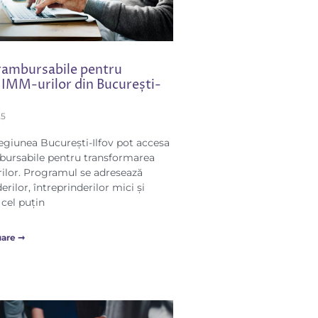
rambursabile pentru
a IMM-urilor din București-
25
egiunea București-Ilfov pot accesa
bursabile pentru transformarea
erilor. Programul se adresează
rilor, întreprinderilor mici și
 cel puțin
uare ➞