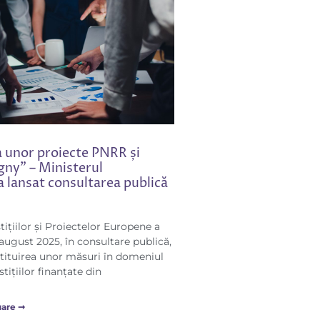
 unor proiecte PNRR și
gny” – Ministerul
 a lansat consultarea publică
tițiilor și Proiectelor Europene a
3 august 2025, în consultare publică,
tituirea unor măsuri în domeniul
stițiilor finanțate din
uare ➞