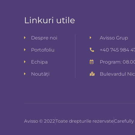
Linkuri utile
Despre noi
Avisso Grup
Portofoliu
+40 745 984 4
Echipa
Program: 08.00
Noutăți
Bulevardul Nico
Avisso © 2022
Toate drepturile rezervate
Carefully