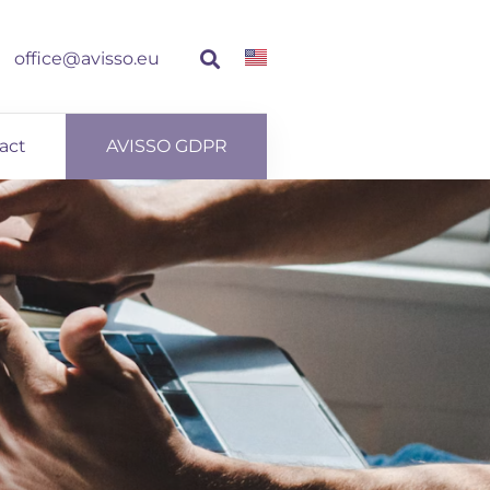
office@avisso.eu
act
AVISSO GDPR