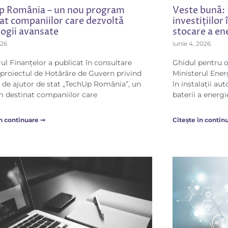
p România – un nou program
Veste bună: 
at companiilor care dezvoltă
investițiilor
ogii avansate
stocare a ene
026
iunie 4, 2026
ul Finanțelor a publicat în consultare
Ghidul pentru o
 proiectul de Hotărâre de Guvern privind
Ministerul Energ
de ajutor de stat „TechUp România”, un
în instalații a
 destinat companiilor care
baterii a energie
în continuare ➞
Citește în contin