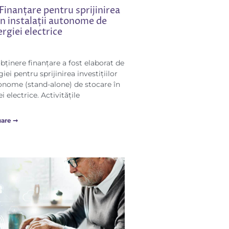
Finanțare pentru sprijinirea
 în instalații autonome de
rgiei electrice
bținere finanțare a fost elaborat de
iei pentru sprijinirea investițiilor
utonome (stand-alone) de stocare în
i electrice. Activitățile
uare ➞