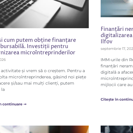
Finanțări ne
digitalizare
și cum putem obține finanțare
Ilfov
ursabilă. Investiții pentru
septembrie 17, 20
izarea microîntreprinderilor
IMM-urile din R
2026
finanțări neram
activitate și vrem să o creștem. Pentru a
digitală a afac
olta microîntreprinderea, găsind noi piețe
microîntreprinde
acere și/sau mai mulți clienți, putem
mijlocii care au
 la
Citește în contin
în continuare ➞