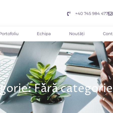
+40 745 984 477
Portofoliu
Echipa
Noutăți
Cont
gorie: Fără categorie