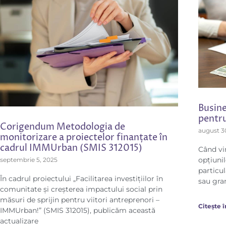
Busine
pentru
Corigendum Metodologia de
august 3
monitorizare a proiectelor finanțate în
cadrul IMMUrban (SMIS 312015)
Când vi
opțiunil
septembrie 5, 2025
particul
În cadrul proiectului „Facilitarea investițiilor în
sau gran
comunitate și creșterea impactului social prin
măsuri de sprijin pentru viitori antreprenori –
Citește 
IMMUrban!” (SMIS 312015), publicăm această
actualizare