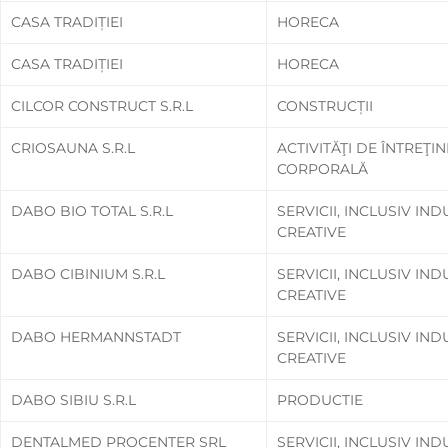
CASA TRADIȚIEI
HORECA
CASA TRADIȚIEI
HORECA
CILCOR CONSTRUCT S.R.L
CONSTRUCȚII
CRIOSAUNA S.R.L
ACTIVITĂŢI DE ÎNTREŢI
CORPORALĂ
DABO BIO TOTAL S.R.L
SERVICII, INCLUSIV IND
CREATIVE
DABO CIBINIUM S.R.L
SERVICII, INCLUSIV IND
CREATIVE
DABO HERMANNSTADT
SERVICII, INCLUSIV IND
CREATIVE
DABO SIBIU S.R.L
PRODUCTIE
DENTALMED PROCENTER SRL
SERVICII, INCLUSIV IND