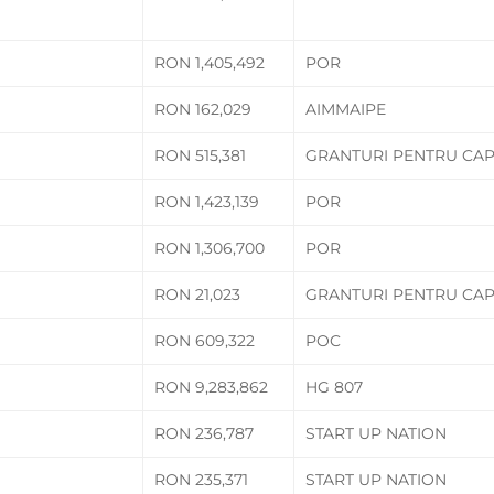
RON 1,405,492
POR
RON 162,029
AIMMAIPE
RON 515,381
GRANTURI PENTRU CAP
RON 1,423,139
POR
RON 1,306,700
POR
RON 21,023
GRANTURI PENTRU CAP
RON 609,322
POC
RON 9,283,862
HG 807
RON 236,787
START UP NATION
RON 235,371
START UP NATION