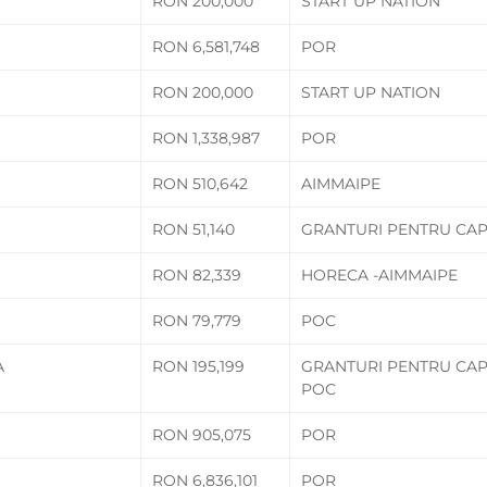
RON 200,000
START UP NATION
RON 6,581,748
POR
RON 200,000
START UP NATION
RON 1,338,987
POR
RON 510,642
AIMMAIPE
RON 51,140
GRANTURI PENTRU CAP
RON 82,339
HORECA -AIMMAIPE
RON 79,779
POC
A
RON 195,199
GRANTURI PENTRU CAP
POC
RON 905,075
POR
RON 6,836,101
POR